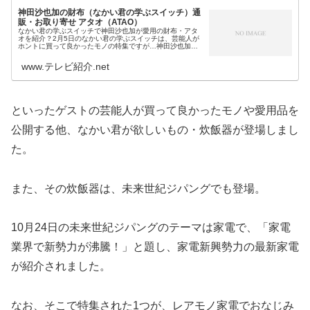
神田沙也加の財布（なかい君の学ぶスイッチ）通
販・お取り寄せ アタオ（ATAO）
なかい君の学ぶスイッチで神田沙也加が愛用の財布・アタ
オを紹介？2月5日のなかい君の学ぶスイッチは、芸能人が
ホントに買って良かったモノの特集ですが…神田沙也加が
紹介する私物は、収納力が抜群という愛用のアタオ
（ATAO）のサイフです。そこで今回...
www.テレビ紹介.net
といったゲストの芸能人が買って良かったモノや愛用品を
公開する他、なかい君が欲しいもの・炊飯器が登場しまし
た。
また、その炊飯器は、未来世紀ジパングでも登場。
10月24日の未来世紀ジパングのテーマは家電で、「家電
業界で新勢力が沸騰！」と題し、家電新興勢力の最新家電
が紹介されました。
なお、そこで特集された1つが、レアモノ家電でおなじみ