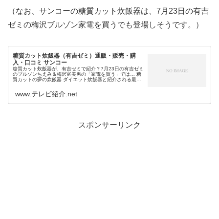
（なお、サンコーの糖質カット炊飯器は、7月23日の有吉
ゼミの梅沢ブルゾン家電を買うでも登場しそうです。）
糖質カット炊飯器（有吉ゼミ）通販・販売・購
入・口コミ サンコー
糖質カット炊飯器が、有吉ゼミで紹介？7月23日の有吉ゼミ
のブルゾンちえみ＆梅沢富美男の「家電を買う」では… 糖
質カットの夢の炊飯器 ダイエット炊飯器と紹介される最新
家電が登場しますが、そんな炊飯器として話題になってい
るのは、サンコーの糖質カ...
www.テレビ紹介.net
スポンサーリンク