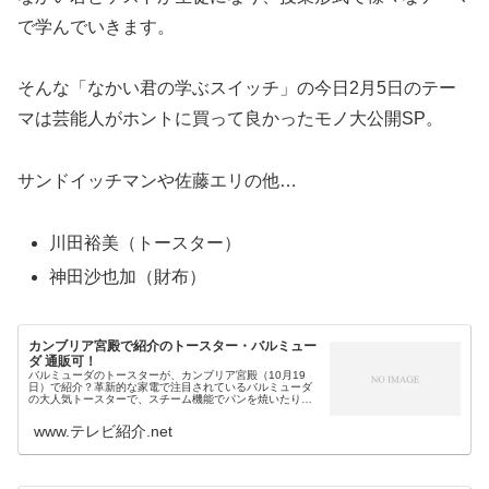
で学んでいきます。
そんな「なかい君の学ぶスイッチ」の今日2月5日のテー
マは芸能人がホントに買って良かったモノ大公開SP。
サンドイッチマンや佐藤エリの他…
川田裕美（トースター）
神田沙也加（財布）
カンブリア宮殿で紹介のトースター・バルミュー
ダ 通販可！
バルミューダのトースターが、カンブリア宮殿（10月19
日）で紹介？革新的な家電で注目されているバルミューダ
の大人気トースターで、スチーム機能でパンを焼いたりリ
べイクするのが特徴のバルミューダ・ザ・トースター
（BALMUDA The Toas...
www.テレビ紹介.net