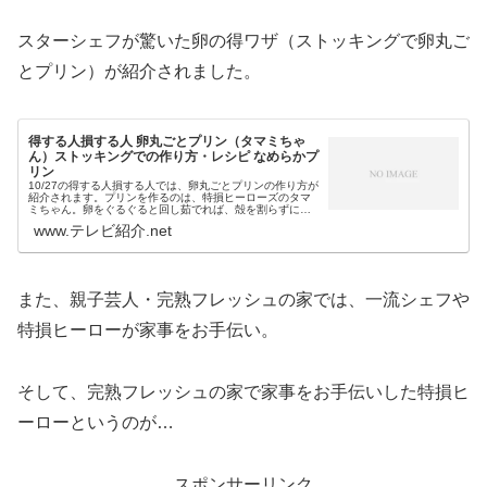
スターシェフが驚いた卵の得ワザ（ストッキングで卵丸ご
とプリン）が紹介されました。
得する人損する人 卵丸ごとプリン（タマミちゃ
ん）ストッキングでの作り方・レシピ なめらかプ
リン
10/27の得する人損する人では、卵丸ごとプリンの作り方が
紹介されます。プリンを作るのは、特損ヒーローズのタマ
ミちゃん。卵をぐるぐると回し茹でれば、殻を割らずに本
格なめらかプリンが作れますが…その卵回しに便利なの
www.テレビ紹介.net
が、ストッキングです！また、...
また、親子芸人・完熟フレッシュの家では、一流シェフや
特損ヒーローが家事をお手伝い。
そして、完熟フレッシュの家で家事をお手伝いした特損ヒ
ーローというのが…
スポンサーリンク