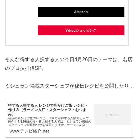
Amazon
Yahooショッピング
そんな得する人損する人の今日4月26日のテーマは、名店
のプロ技拝借SP。
ミシュラン掲載スターシェフが秘伝レシピを公開したり…
得する人損する人 レンジで卵かけご飯 レシピ・
作り方（ラーメン入江・スターシェフ・おつま
み）
名店の卵かけご飯のレシピ・作り方が得する人損知る人で
紹介！4月26日の得する人損する人では、ミシュラン掲載の
スターシェフが直伝ワザを披露しますが…ラーメンの入江
シェフが紹介したのは、名店のレシピを家庭用にアレンジ
www.テレビ紹介.net
したという電子レンジ＆コンビ...