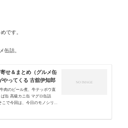
多めです。
ルメ缶詰。
り寄せ＆まとめ（グルメ缶
がやってくる 古舘伊知郎
（牛肉のビール煮、牛テッポウ直
ば缶 高級カニ缶 マグロ缶詰
こで今回は、今日のモノシリ...