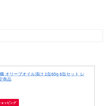
 オリーブオイル漬け 1缶65g 6缶セット レ
定商品
oショッピング