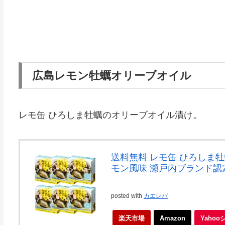
広島レモン牡蠣オリーブオイル
レモ缶 ひろしま牡蠣のオリーブオイル漬け。
送料無料 レモ缶 ひろしま牡蠣
モン風味 瀬戸内ブランド認
posted with
カエレバ
楽天市場
Amazon
Yaho