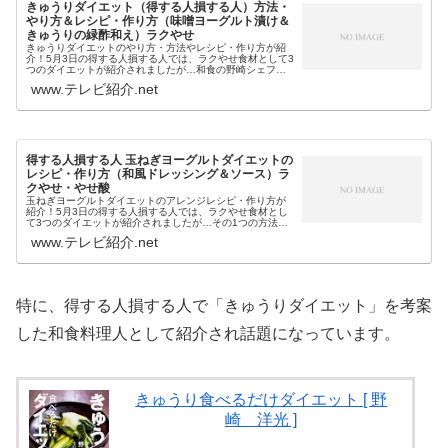
きゅうりダイエット（得する人損する人）方法・
やり方＆レシピ・作り方（味噌ヨーグルト漬け＆
きゅうりの緑酢和え）ラクやせ
きゅうりダイエットのやり方・方法やレシピ・作り方が紹
介！5月3日の得する人損する人では、ラクやせ食材として3
つのダイエットが紹介されましたが…和食の野崎シェフが
紹介したのは、生のキュウリをよく噛んで食べるだけとい
www.テレビ紹介.net
うダイエットで、オススメのレ...
得する人損する人 玉ねぎヨーグルトダイエットの
レシピ・作り方（和風ドレッシング＆ソース）ラ
クやせ・やせ酸
玉ねぎヨーグルトダイエットのアレンジレシピ・作り方が
紹介！5月3日の得する人損する人では、ラクやせ食材とし
て3つのダイエットが紹介されましたが…その1つの方法
が、腸内にダイエット物質・やせ酸を増やすという玉ねぎ
www.テレビ紹介.net
ヨーグルトで、アレンジレシピ（...
特に、得する人損する人で「きゅうりダイエット」を考案
した和食料理人として紹介され話題になっています。
きゅうり食べるだけダイエット [ 野
崎 洋光 ]