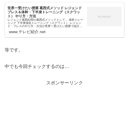
世界一受けたい授業 葛西式メソッド レジェンド
ブレス＆体幹・下半身トレーニング（スクワッ
ト） やり方・方法
レジェンド葛西紀明の葛西式メソッドとして… 体幹トレー
ニング 下半身強化トレーニング（スクワット） レジェン
ド・ブレスのやり方・方法が世界一受けたい授業で紹介！5
月26日の世界一受けたい授業では、スキージャンプのレジ
www.テレビ紹介.net
ェンドで「40歳を過ぎて...
等です。
中でも今回チェックするのは…
スポンサーリンク