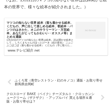
本の世界で、様々な絵本が紹介されました。）
マツコの知らない世界 絵本（落ち着かせる絵本、
くだもの、声に出して楽しめる絵本、歌絵本・パ
ンツのはきかた、オニのサラリーマン・方言絵
本、あなたがとってもかわいい・オススメ等）ま
とめ＆通販
1月22日のマツコの知らない世界は絵本。読み聞かせ絵本と
して… しろくまちゃんのほっとけーき（絵の変化） ごぶご
ぶごぼごぼ（落ち着かせる絵本） くだもの（手に取りたく
なる絵本） これはのみのぴこ（声に出して楽しめる絵本）
www.テレビ紹介.net
おしいいおと（声に...
ふくろ茸（青空レストラン・幻のキノコ）通販・お取り寄せ
群馬県吉岡町
クロスロード BAKE（ベイク）チーズタルト・クロッカンシ
ュークリーム（ザクザク）・アップルパイ 買える場所＆通
販・お取り寄せは？