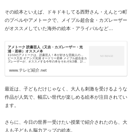
その絵本といえば、ドキドキしてる西野さん・えんとつ町
のプペルやアメトークで、メイプル超合金・カズレーザー
がオススメしていた海外の絵本・アライバルなど…
アメトーク 読書芸人（又吉・カズレーザー・光
浦・若林）オススメ本
11/10のアメトークは、読書芸人！本が好きな芸能人の…
ピース又吉 オアシズ光浦 オードリー若林 メイプル超合金カ
ズレーザーが、オススメする今年の本をそれぞれ5冊、計20
冊紹介しました。（なお、2017年の読書芸人は11月16日に
放送。東...
www.テレビ紹介.net
最近は、子どもだけじゃなく、大人も刺激を受けるような
作品が人気で、幅広い世代が楽しめる絵本が注目されてい
ます。
さらに、今日の世界一受けたい授業で紹介されたのも、大
人も子どもも脳力アップの絵本。