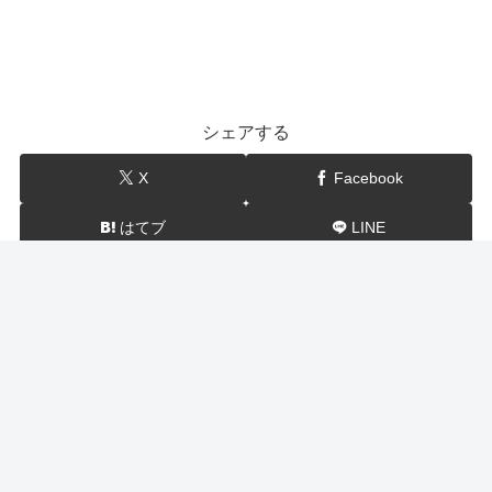
シェアする
X
Facebook
はてブ
LINE
show-BLOG
関連記事
世界一受けたい授業 読書好き（三代目岩田剛典・上白
石萌音・フワちゃん・齋藤孝）オススメ一冊（ことわ
ざ・宇宙人・ミステリー・記憶喪失）