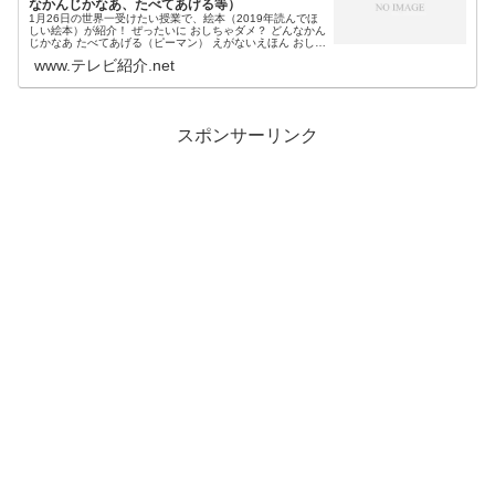
なかんじかなあ、たべてあげる等）
1月26日の世界一受けたい授業で、絵本（2019年読んでほ
しい絵本）が紹介！ ぜったいに おしちゃダメ？ どんなかん
じかなあ たべてあげる（ピーマン） えがないえほん おしっ
こちょっぴりもれたろう等、日テレのアナウンサーで絵本
www.テレビ紹介.net
専門士の杉上佐...
スポンサーリンク