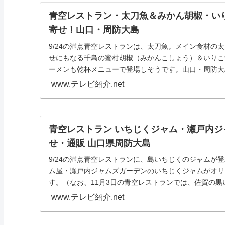
青空レストラン・太刀魚＆みかん胡椒・い
寄せ！山口・周防大島
9/24の満点青空レストランは、太刀魚。メイン食材の
せにもなる千鳥の蜜柑胡椒（みかんこしょう）＆いりこ
ーメンも乾杯メニューで登場しそうです。山口・周防大島9
www.テレビ紹介.net
青空レストラン いちじくジャム・瀬戸内ジ
せ・通販 山口県周防大島
9/24の満点青空レストランに、島いちじくのジャムが
ム屋・瀬戸内ジャムズガーデンのいちじくジャムがオリ
す。（なお、11月3日の青空レストランでは、佐賀の
い...
www.テレビ紹介.net