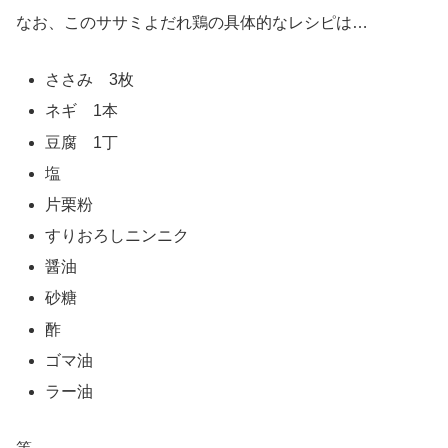
なお、このササミよだれ鶏の具体的なレシピは…
ささみ 3枚
ネギ 1本
豆腐 1丁
塩
片栗粉
すりおろしニンニク
醤油
砂糖
酢
ゴマ油
ラー油