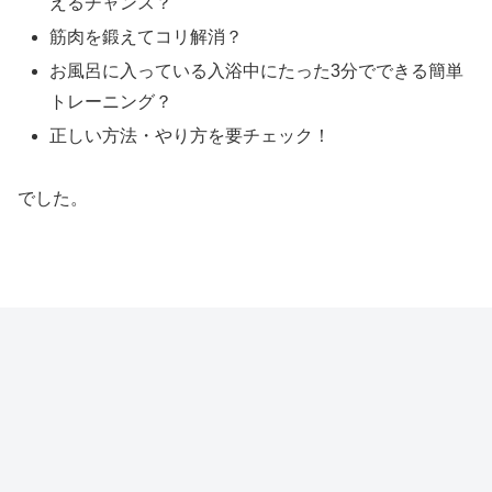
えるチャンス？
筋肉を鍛えてコリ解消？
お風呂に入っている入浴中にたった3分でできる簡単
トレーニング？
正しい方法・やり方を要チェック！
でした。
再現ふりかけ・マツコの知らない世界（じゃがバター・塩さ
ば・納豆・キムチ・うなぎ・かつ丼等）通販・お取り寄せ・
まとめ
長島よかあわび（青空レストラン アワビ）通販・お取り寄せ
は？鹿児島・長岡水産
金のベンリ堂