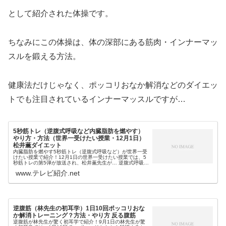
として紹介された体操です。
ちなみにこの体操は、体の深部にある筋肉・インナーマッ
スルを鍛える方法。
健康法だけじゃなく、ポッコリおなか解消などのダイエッ
トでも注目されているインナーマッスルですが…
5秒筋トレ（逆腹式呼吸など内臓脂肪を燃やす）
やり方・方法（世界一受けたい授業・12月1日）
松井薫ダイエット
内臓脂肪を燃やす5秒筋トレ（逆腹式呼吸など）が世界一受
けたい授業で紹介！12月1日の世界一受けたい授業では、5
秒筋トレの第5弾が放送され、松井薫先生が… 逆腹式呼吸 3
つのポッコリお腹改善の5秒筋トレ等の内臓脂肪を燃やす5
www.テレビ紹介.net
秒筋トレ（宮川一朗...
逆腹筋（林先生の初耳学）1日10回ポッコリおな
か解消トレーニング？方法・やり方 反る腹筋
逆腹筋が林先生が驚く初耳学で紹介！9月1日の林先生が驚