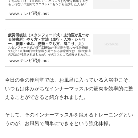
く初耳学では、1日10回で… ポッコリおなかを解消するか
もしれない 2週間でウエスト7.5センチも減少した人もいる
という簡単なトレーニング方法として、逆腹筋（反る腹
筋）のやり方が紹介され...
www.テレビ紹介.net
疲労回復法（スタンフォード式・主治医が見つか
る診療所）やり方・方法（血行・入浴・シャワ
ー、腰痛・歪み、姿勢・立ち方、肩こり、足）
スタンフォード式の疲労回復法が主治医が見つかる診療所
で紹介！8月30日の主治医が見つかる診療所では、疲れ解消
の方法が特集されましたが、その1つとして紹介されたの
が… 腹圧呼吸（腰痛・歪み） ゆらゆら立ち（姿勢・立ち
www.テレビ紹介.net
方） 肩甲骨ぐるぐる（肩こ...
今日の金の便利堂では、お風呂に入っている入浴中こそ、
いつもは休みがちなインナーマッスルの筋肉を効率的に整
えることができると紹介されました。
そして、そのインナーマッスルを鍛えるトレーニングとい
うのが、お風呂で簡単にできるという強化体操。