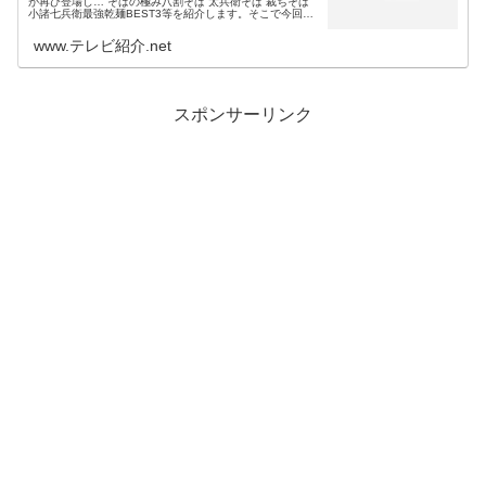
が再び登場し… そばの極み八割そば 太兵衛そば 裁ちそば
小諸七兵衛最強乾麺BEST3等を紹介します。そこで今回
は、今日のマツコの知らない世界の蕎麦の世界で紹介され
る最強においしい乾...
www.テレビ紹介.net
スポンサーリンク