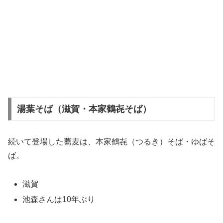
湯葉そば（滋賀・本家鶴㐂そば）
続いて登場した蕎麦は、本家鶴㐂（つるき）そば・ゆばそ
ば。
滋賀
池森さんは10年ぶり