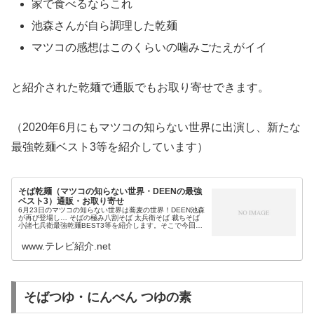
家で食べるならこれ
池森さんが自ら調理した乾麺
マツコの感想はこのくらいの噛みごたえがイイ
と紹介された乾麺で通販でもお取り寄せできます。
（2020年6月にもマツコの知らない世界に出演し、新たな
最強乾麺ベスト3等を紹介しています）
そば乾麺（マツコの知らない世界・DEENの最強
ベスト3）通販・お取り寄せ
6月23日のマツコの知らない世界は蕎麦の世界！DEEN池森
が再び登場し… そばの極み八割そば 太兵衛そば 裁ちそば
小諸七兵衛最強乾麺BEST3等を紹介します。そこで今回
は、今日のマツコの知らない世界の蕎麦の世界で紹介され
る最強においしい乾...
www.テレビ紹介.net
そばつゆ・にんべん つゆの素