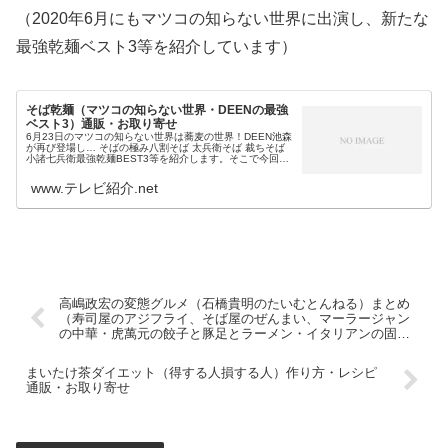
（2020年6月にもマツコの知らない世界に出演し、新たな
最強乾麺ベスト3等を紹介しています）
そば乾麺（マツコの知らない世界・DEENの最強
ベスト3）通販・お取り寄せ
6月23日のマツコの知らない世界は蕎麦の世界！DEEN池森
が再び登場し… そばの極み八割そば 太兵衛そば 裁ちそば
小諸七兵衛最強乾麺BEST3等を紹介します。そこで今回
は、今日のマツコの知らない世界の蕎麦の世界で紹介され
る最強においしい乾...
www.テレビ紹介.net
高嶋政宏の変態グルメ（石橋貴明のたいむとんねる）まとめ
（寿司屋のアジフライ、そば屋のぜんまい、マーラージャン
の中華・虎萬元の餃子と豚足とラーメン・イタリアンの固い
プリン）
まいたけ茶ダイエット（得する人損する人）作り方・レシピ
通販・お取り寄せ