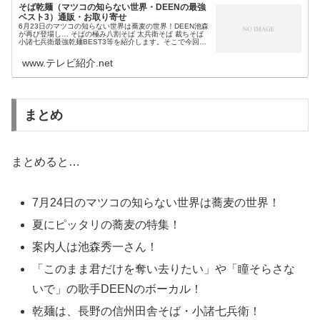
そば乾麺（マツコの知らない世界・DEENの最強
ベスト3）通販・お取り寄せ
6月23日のマツコの知らない世界は蕎麦の世界！DEEN池森
が再び登場し… そばの極み八割そば 太兵衛そば 裁ちそば
小諸七兵衛最強乾麺BEST3等を紹介します。そこで今回
は、今日のマツコの知らない世界の蕎麦の世界で紹介され
る最強においしい乾...
www.テレビ紹介.net
まとめ
まとめると…
7月24日のマツコの知らない世界は蕎麦の世界！
夏にピッタリの蕎麦の特集！
案内人は池森秀一さん！
「このまま君だけを奪い去りたい」や「瞳そらさな
いで」の歌手DEENのボーカル！
乾麺は、長野の信州田舎そば・小諸七兵衛！