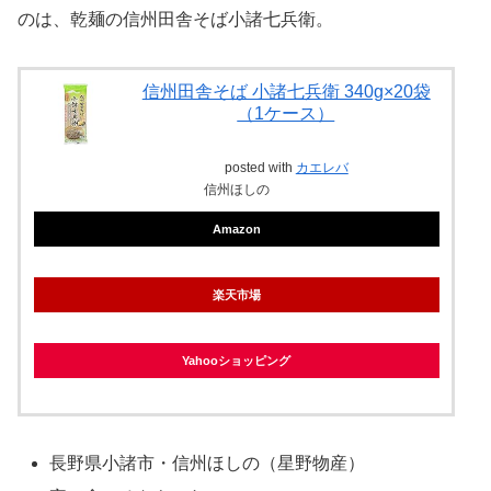
のは、乾麺の信州田舎そば小諸七兵衛。
信州田舎そば 小諸七兵衛 340g×20袋
（1ケース）
posted with
カエレバ
信州ほしの
Amazon
楽天市場
Yahooショッピング
長野県小諸市・信州ほしの（星野物産）