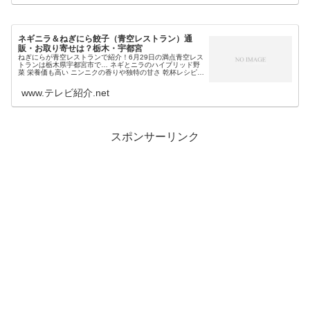
ネギニラ＆ねぎにら餃子（青空レストラン）通
販・お取り寄せは？栃木・宇都宮
ねぎにらが青空レストランで紹介！6月29日の満点青空レス
トランは栃木県宇都宮市で… ネギとニラのハイブリッド野
菜 栄養価も高い ニンニクの香りや独特の甘さ 乾杯レシピが
餃子で、お取り寄せは雄都の餃子という「ねぎにら」が登
場し、ねぎにら餃子な...
www.テレビ紹介.net
スポンサーリンク