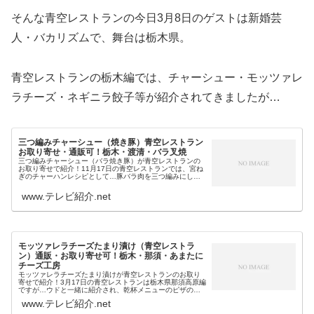
そんな青空レストランの今日3月8日のゲストは新婚芸
人・バカリズムで、舞台は栃木県。
青空レストランの栃木編では、チャーシュー・モッツァレ
ラチーズ・ネギニラ餃子等が紹介されてきましたが…
三つ編みチャーシュー（焼き豚）青空レストラン
お取り寄せ・通販可！栃木・渡清・バラ叉焼
三つ編みチャーシュー（バラ焼き豚）が青空レストランの
お取り寄せで紹介！11月17日の青空レストランでは、宮ね
ぎのチャーハンレシピとして…豚バラ肉を三つ編みにして
焼き上げることで秘伝のタレが絶妙に絡むという栃木・渡
清（わたせい）の焼き豚・三つ...
www.テレビ紹介.net
モッツァレラチーズたまり漬け（青空レストラ
ン）通販・お取り寄せ可！栃木・那須・あまたに
チーズ工房
モッツァレラチーズたまり漬けが青空レストランのお取り
寄せで紹介！3月17日の青空レストランは栃木県那須高原編
ですが…ウドと一緒に紹介され、乾杯メニューのピザのレ
シピにもなるのが モッツァレラチーズたまり漬け（チーズ
www.テレビ紹介.net
の漬物・あまたにチーズ工房...