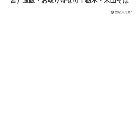
宮）通販・お取り寄せ可！栃木・米山そば
2020.03.07