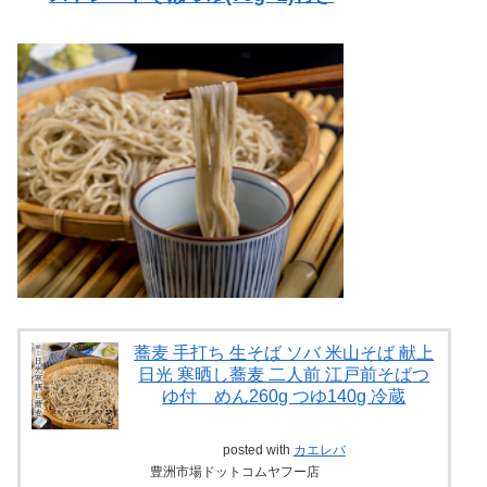
蕎麦 手打ち 生そば ソバ 米山そば 献上
日光 寒晒し蕎麦 二人前 江戸前そばつ
ゆ付 めん260g つゆ140g 冷蔵
posted with
カエレバ
豊洲市場ドットコムヤフー店