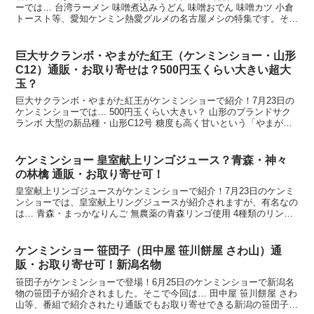
ーでは… 台湾ラーメン 味噌煮込みうどん 味噌おでん 味噌カツ 小倉
トースト等、愛知ケンミン熱愛グルメの名古屋メシの特集です。そこ
で今回は… 台湾ラーメン 台湾まぜそば 味噌煮...
巨大サクランボ・やまがた紅王（ケンミンショー・山形
C12）通販・お取り寄せは？500円玉くらい大きい超大
玉？
巨大サクランボ・やまがた紅王がケンミンショーで紹介！7月23日の
ケンミンショーでは… 500円玉くらい大きい？ 山形のブランドサク
ランボ 大型の新品種・山形C12号 糖度も高く甘いという「やまがた
紅王」が登場します。そこで今回は、今日のケン...
ケンミンショー 皇室献上リンゴジュース？青森・神々
の林檎 通販・お取り寄せ可！
皇室献上リンゴジュースがケンミンショーで紹介！7月23日のケンミ
ンショーでは、皇室献上リングジュースが紹介されますが、有名なの
は… 青森・まっかなりんご 無農薬の青森リンゴ使用 4種類のリンゴ
をブレンド 値段は1万円する高級品という神々の林...
ケンミンショー 笹団子（田中屋 笹川餅屋 さわ山）通
販・お取り寄せ可！新潟名物
笹団子がケンミンショーで登場！6月25日のケンミンショーで新潟名
物の笹団子が紹介されました。そこで今回は… 田中屋 笹川餅屋 さわ
山等、番組で紹介されたり通販でもお取り寄せできる新潟の笹団子を