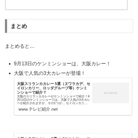
まとめ
まとめると…
9月13日のケンミンショーは、大阪カレー！
大阪で人気の3大カレーが登場！
大阪スリランカカレー 5選（ヌワラカデ、セ
イロンカリー、ロッダグループ等）ケンミ
ンショーで紹介？
大阪のスリランカカレーがケンミンショーで紹介！9
月13日のケンミンショーでは、大阪で人気の3大カレ
ーが紹介されますが、その1つが… セイロンカリー
ロッダグループ ヌワラカデ アマヤ カルータラ等が
www.テレビ紹介.net
有名店で、混ぜて食べるのが特徴のスリランカ...