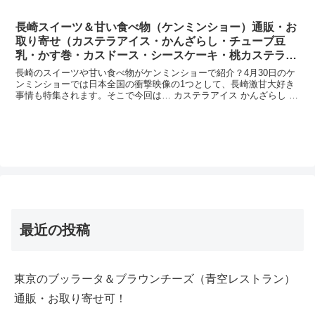
まとめます。秘密のケンミンショー 新潟各ケンミン...
長崎スイーツ＆甘い食べ物（ケンミンショー）通販・お
取り寄せ（カステラアイス・かんざらし・チューブ豆
乳・かす巻・カスドース・シースケーキ・桃カステラ・
かき氷ミルクセーキ等）
長崎のスイーツや甘い食べ物がケンミンショーで紹介？4月30日のケ
ンミンショーでは日本全国の衝撃映像の1つとして、長崎激甘大好き
事情も特集されます。そこで今回は… カステラアイス かんざらし チ
ューブ型の甘い豆乳 かすまき カスドース シース...
最近の投稿
東京のブッラータ＆ブラウンチーズ（青空レストラン）
通販・お取り寄せ可！