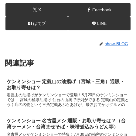
X
Facebook
はてブ
LINE
show-BLOG
関連記事
ケンミンショー 定義山の油揚げ（宮城・三角）通販・
お取り寄せは？
定義山の油揚げがケンミンショーで登場！8月20日のケンミンショー
では… 宮城の極厚油揚げ 仙台の山奥で行列ができる 定義山の定義と
うふ店の名物という三角定義あぶらあげが、最強おでかけグルメの1
つとして紹介されます。そこで今回は、今日のケンミ...
ケンミンショー 名古屋メシ 通販・お取り寄せは？（台
湾ラーメン・台湾まぜそば・味噌煮込みうどん等）
名古屋メシがケンミンショーで特集！7月30日の秘密のケンミンショ