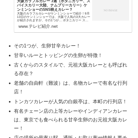
大阪カラフルカレー 3選（ボタニカリー、ス
パイスカリー大陸、ナムプリーカリー）ケ
ンミンショーのSNS映えカレー？
大阪のカラフルカレーがケンミンショーで紹介！9月
13日のケンミンショーでは、大阪で人気の3大カレー
が紹介されますが、その1つが… ボタニカリー スパ
イスカリー大陸 ナムプリーカリー等で話題のSNS映
www.テレビ紹介.net
えする色とりどりのカラフルカレーです。そこ...
その1つが、生卵甘辛カレー！
甘辛いルーとトッピングの生卵が特徴！
古くからのスタイルで、元祖大阪カレーとも呼ばれ
る存在？
老舗の自由軒（難波）は、名物カレーで有名な行列
店！
トンカツカレーが人気の白銀亭は、本町の行列店！
有名チェーン店の上等カレーやインディアンカレー
は、東京でも食べられる甘辛生卵のお元祖大阪カレ
ー！
店の場所や最寄り駅、通販・お取り寄せ情報も要チ