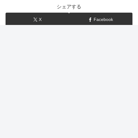
シェアする
X
Facebook
はてブ
LINE
show-BLOG
関連記事
マツコの知らない世界 キーボード（ロジクール・メカ
ニカル、ダイヤテック・マジェスタッチ、PFU・
HHKB、東プレ・リアルフォース）国産・打鍵感等
7月21日のマツコの知らない世界はキーボードの世界！ ロジクールの
メカニカル ダイヤテックのマジェスタッチ PFUのHHKB 東プレのリ
アルフォース等、おすすめのキーボードも登場しました。そこで今回
は、今日のマツコの知らない世界で紹介された...