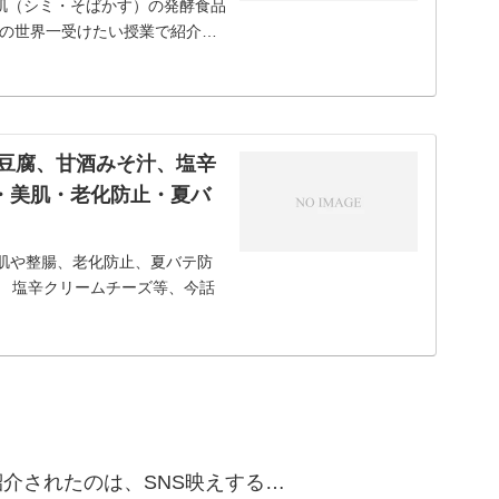
肌（シミ・そばかす）の発酵食品
の世界一受けたい授業で紹介さ
麹豆腐、甘酒みそ汁、塩辛
・美肌・老化防止・夏バ
美肌や整腸、老化防止、夏バテ防
） 塩辛クリームチーズ等、今話
こで今回は、今日の世界一受
介されたのは、SNS映えする…