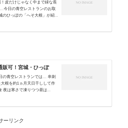
場！皮だけじゃなく中まで緑な長
…今日の青空レストランのお取
のひっぽの「へそ大根」が紹...
通販可！宮城・ひっぽ
日の青空レストランでは… 串刺
た大根を約1ヵ月天日干しして作
 夜は寒さで凍りつつ昼は...
サーリンク