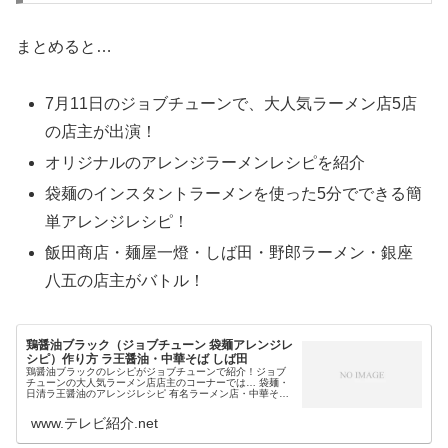
まとめると…
7月11日のジョブチューンで、大人気ラーメン店5店
の店主が出演！
オリジナルのアレンジラーメンレシピを紹介
袋麺のインスタントラーメンを使った5分でできる簡
単アレンジレシピ！
飯田商店・麺屋一燈・しば田・野郎ラーメン・銀座
八五の店主がバトル！
鶏醤油ブラック（ジョブチューン 袋麺アレンジレ
シピ）作り方 ラ王醤油・中華そば しば田
鶏醤油ブラックのレシピがジョブチューンで紹介！ジョブ
チューンの大人気ラーメン店店主のコーナーでは… 袋麺・
日清ラ王醤油のアレンジレシピ 有名ラーメン店・中華そば
しば田の店主が考案 たまり醤油で味付けるという担々麺の
レシピ・作り方が紹介され...
www.テレビ紹介.net