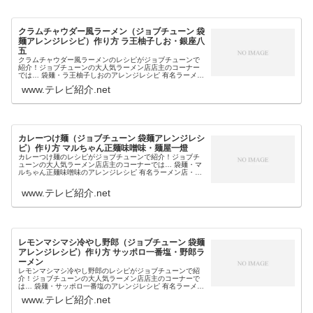
クラムチャウダー風ラーメン（ジョブチューン 袋
麺アレンジレシピ）作り方 ラ王柚子しお・銀座八
五
クラムチャウダー風ラーメンのレシピがジョブチューンで
紹介！ジョブチューンの大人気ラーメン店店主のコーナー
では… 袋麺・ラ王柚子しおのアレンジレシピ 有名ラーメン
店・銀座八五の店主が考案 仕上げに生クリームという担々
www.テレビ紹介.net
麺のレシピ・作り方が紹介さ...
カレーつけ麺（ジョブチューン 袋麺アレンジレシ
ピ）作り方 マルちゃん正麺味噌味・麺屋一燈
カレーつけ麺のレシピがジョブチューンで紹介！ジョブチ
ューンの大人気ラーメン店店主のコーナーでは… 袋麺・マ
ルちゃん正麺味噌味のアレンジレシピ 有名ラーメン店・麺
屋一燈の店主が考案 カツオのフリカケで魚介の風味プラス
という担々麺のレシピ・作り...
www.テレビ紹介.net
レモンマシマシ冷やし野郎（ジョブチューン 袋麺
アレンジレシピ）作り方 サッポロ一番塩・野郎ラ
ーメン
レモンマシマシ冷やし野郎のレシピがジョブチューンで紹
介！ジョブチューンの大人気ラーメン店店主のコーナーで
は… 袋麺・サッポロ一番塩のアレンジレシピ 有名ラーメン
店・野郎ラーメンの店主が考案という担々麺のレシピ・作
www.テレビ紹介.net
り方が紹介されました。そこで...