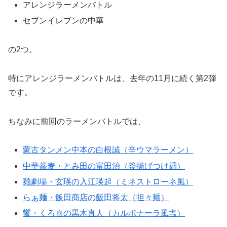
アレンジラーメンバトル
セブンイレブンの中華
の2つ。
特にアレンジラーメンバトルは、去年の11月に続く第2弾
です。
ちなみに前回のラーメンバトルでは、
蒙古タンメン中本の白根誠（辛ウマラーメン）
中華蕎麦・とみ田の富田治（釜揚げつけ麺）
麺劇場・玄瑛の入江瑛起（ミネストローネ風）
らぁ麺・飯田商店の飯田将太（担々麺）
饗・くろ喜の黒木直人（カルボナーラ風塩）