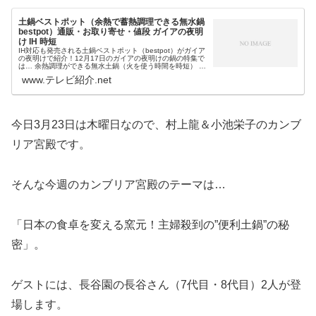
土鍋ベストポット（余熱で蓄熱調理できる無水鍋
bestpot）通販・お取り寄せ・値段 ガイアの夜明
け IH 時短
IH対応も発売される土鍋ベストポット（bestpot）がガイア
の夜明けで紹介！12月17日のガイアの夜明けの鍋の特集で
は… 余熱調理ができる無水土鍋（火を使う時間を時短） 土
鍋と鉄鋳物の蓋 三重のモラトゥーラ（MORATURA）中村製
www.テレビ紹介.net
作所×...
今日3月23日は木曜日なので、村上龍＆小池栄子のカンブ
リア宮殿です。
そんな今週のカンブリア宮殿のテーマは…
「日本の食卓を変える窯元！主婦殺到の”便利土鍋”の秘
密」。
ゲストには、長谷園の長谷さん（7代目・8代目）2人が登
場します。