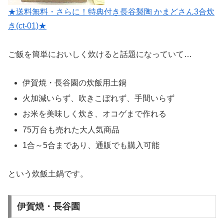
★送料無料・さらに！特典付き長谷製陶 かまどさん3合炊
き(ct-01)★
ご飯を簡単においしく炊けると話題になっていて…
伊賀焼・長谷園の炊飯用土鍋
火加減いらず、吹きこぼれず、手間いらず
お米を美味しく炊き、オコゲまで作れる
75万台も売れた大人気商品
1合～5合まであり、通販でも購入可能
という炊飯土鍋です。
伊賀焼・長谷園