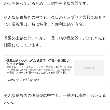
の土を使っているため、土鍋で有名な陶器です。
そんな伊賀焼きの中でも、今日のカンブリア宮殿で紹介さ
れる長谷園は、特に特化した便利土鍋で有名。
普通の土鍋の他、ヘルシー蒸し鍋や燻製器・いぶしぎんも
話題になっています。
燻製土鍋・いぶしぎん 通販可！伊賀・長谷園 カ
ンブリア宮殿
燻製土鍋・いぶしぎんが、カンブリア宮殿（3月23日）で紹
介！煙を漏らさない仕組みで家でも簡単に、しかも短時間
で燻製・スモーク料理を作ることができる伊賀焼・長谷園
の土鍋・いぶしぎんですが…通販でも販売されていて購入
できます。（なお、4月3日の...
www.テレビ紹介.net
そんな長谷園の伊賀焼の中でも、一番の代表作ともいえる
のが…