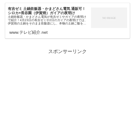
有吉ゼミ 土鍋炊飯器・かまどさん電気 通販可！
シロカ×長谷園（伊賀焼）ガイアの夜明け
土鍋炊飯器・かまどさん電気が有吉ゼミやガイアの夜明け
で紹介！4月23日の有吉ゼミや2日のガイアの夜明けでは、
伊賀焼の土鍋をそのまま炊飯器にし、本物の土鍋ご飯を手
軽に食べられるようにした最新家電が紹介されますが…そ
の土鍋電気炊飯器というのが、...
www.テレビ紹介.net
スポンサーリンク