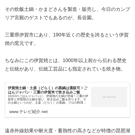
その炊飯土鍋・かまどさんを製造・販売し、今日のカンブ
リア宮殿のゲストでもあるのが、長谷園。
三重県伊賀市にあり、190年近くの歴史を誇るという伊賀
焼の窯元です。
ちなみにこの伊賀焼とは、1000年以上前から伝わる歴史
と伝統があり、伝統工芸品にも指定されている焼き物。
伊賀焼土鍋・土楽（どらく）の黒鍋は通販可！ご
はんジャパン・三重の伊賀米で炊き込みご飯
10/22のごはんジャパンに、伊賀焼の土鍋が登場！三重の伊
賀米と伊賀焼の土鍋を使い、炊き込みご飯を作ります。そ
の土鍋というのが、土楽（どらく）の黒鍋。プロの料理人
も使う匠の土鍋としても有名な土楽窯の黒鍋は…通販でも
購入できます。ごはんジャパ...
www.テレビ紹介.net
遠赤外線効果や耐火度・蓄熱性の高さなどが特徴の琵琶湖