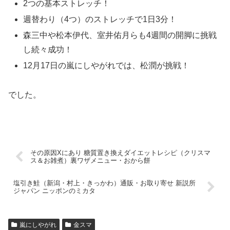
2つの基本ストレッチ！
週替わり（4つ）のストレッチで1日3分！
森三中や松本伊代、室井佑月らも4週間の開脚に挑戦
し続々成功！
12月17日の嵐にしやがれでは、松潤が挑戦！
でした。
その原因Xにあり 糖質置き換えダイエットレシピ（クリスマ
ス＆お雑煮）裏ワザメニュー・おから餅
塩引き鮭（新潟・村上・きっかわ）通販・お取り寄せ 新説所
ジャパン ニッポンのミカタ
嵐にしやがれ
金スマ