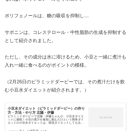
ポリフェノールは、糖の吸収を抑制し…
サポニンは、コレステロール・中性脂肪の生成を抑制する
として紹介されました。
ただし、その成分は水に溶けるため、小豆と一緒に煮汁も
入れ一緒に食べるのがポイントの模様。
（2月26日のピラミッドダービーでは、その煮汁だけを飲
む小豆水ダイエットが紹介されます。）
小豆水ダイエット（ピラミッドダービー）の作り
方・方法・やり方 北陽・伊藤
ピラミッドダービーで北陽・伊藤ちゃんが、小豆水ダイエ
ットに挑戦！小豆の煮汁を食前に飲むだけという簡単ダイ
エットの小豆水ダイエットは、韓流ダイエットしても注目
されていますが…2月26日のピラミッドダービーでは、効果
抜群と噂のダイエットでどれだ...