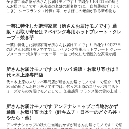
かまぼこ新名物が所さんお届けモノです！で紹介！10月11日の所さ
んお届けモノです・東海道の老舗の新名物では… 自然薯揚げ（うろ
こき） シーフランク（鈴廣）等、かまぼこの老舗が作る新名物も紹
介されました。そこで今回は、今日の所さんお届けモノで...
一芸に特化した調理家電（所さんお届けモノです）通
販・お取り寄せは？ペヤング専用ホットプレート・クレ
ープ・焼き芋
一芸に特化した調理家電が所さんお届けモノです！で紹介！9月27日
の所さんお届けモノですでは… ペヤング専用ホットプレート クレー
プメーカー 焼き芋メーカー等、一芸に特化した個性的な家電が紹介
されました。そこで今回は、今日の所さんお届けモノで...
所さんお届けモノです スリッパ 通販・お取り寄せは？
代々木上原専門店
代々木上原のスリッパ専門店が所さんお届けモノです！で紹介！9月
20日の所さんお届けモノですでは、代々木上原のスリッパ専門店ト
ミーズからのお届けモノとして… 芝生感覚 フランス製の雲の上感覚
等、クッション性抜群や超気持ちいいというスリッパが紹...
所さんお届けモノです アンテナショップご当地おかず
通販・お取り寄せは？（鮭キムチ・日本一のどぐろ丼・
やたら・他）
アンテナショップの秋のご当地おかずが所さんお届けモノです！で紹