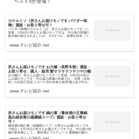
ベスト5が登場！
カケルミソ（所さんお届けモノです パウダー味
噌）通販・お取り寄せ可！
パウダー味噌のカケルミソが、所さんお届けモノです！に
登場。1月6日の所さんお届けモノですは、中山道の老舗の
新名物が紹介されましたが、その1つが… 味噌を粉末（フリ
ーズドライ）にしたパウダー味噌 和泉屋商店（165年の老
舗）の信州味噌を使用 ...
www.テレビ紹介.net
所さんお届けモノです お六櫛（長野木曽）通販・
お取り寄せ、購入・販売 髪サラサラツヤツヤの櫛
お六櫛が、所さんお届けモノです！に登場。3月3日の所さ
んお届けモノです・中山道の老舗の名物では… 木曽（木祖
村）の伝統工芸品 ミネバリ等の木材を使用 職人技で作る極
細の歯 「あっという間に髪がツヤツヤ＆風にそよぐ軽さ
に!?」と紹介のお六櫛も...
www.テレビ紹介.net
所さんお届けモノです 鍋の素（養命酒の五養鍋、
黒白緑赤黄の薬膳鍋スープ）通販・お取り寄せ
可！
養命酒の鍋の素（薬膳鍋スープ）が所さんお届けモノです
で紹介！2月24日の所さんお届けモノですでは、中山道の老
舗の新名物として… 養命酒がプロデュース 薬膳鍋の鍋の素
（スープ） 黒養（ナツメ・八角・シナモン等とニンニク・
www.テレビ紹介.net