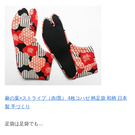
麻の葉×ストライプ（赤/黒） 4枚コハゼ 柄足袋 和柄 日本
製 手づくり
足袋は足袋でも…