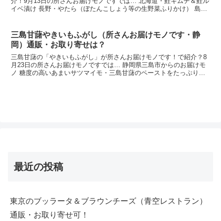
介！9月13日の所さんお届けモノですでは… 北海道・鮭キムチ＆鮭ル
イベ漬け 長野・やたら（ぼたんこしょう等の生野菜ふりかけ） 島
根・のどぐろ丼（日本一の丼） 広島・牡蠣のオイル＆...
三島甘藷やきいもふがし（所さんお届けモノです・静
岡）通販・お取り寄せは？
三島甘藷の「やきいもふがし」が所さんお届けモノです！で紹介？8
月23日の所さんお届けモノですでは… 静岡県三島市からのお届けモ
ノ 糖度の高いあまいサツマイモ・三島甘藷のペーストをたっぷり使
用 麩菓子のサクサク×サツマイモ（焼き芋）のホクホク...
最近の投稿
東京のブッラータ＆ブラウンチーズ（青空レストラン）
通販・お取り寄せ可！