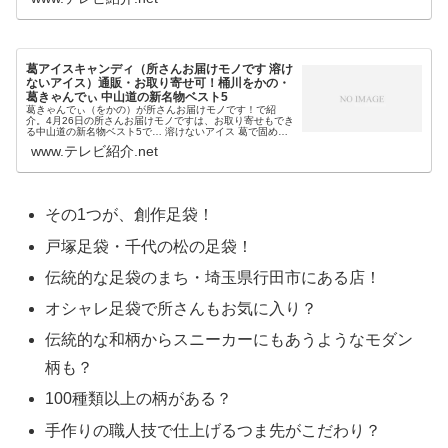
生姜の醤油スープで1番...
葛アイスキャンディ（所さんお届けモノです 溶け
ないアイス）通販・お取り寄せ可！桶川をかの・
葛きゃんでぃ 中山道の新名物ベスト5
葛きゃんでぃ（をかの）が所さんお届けモノです！で紹
介。4月26日の所さんお届けモノですは、お取り寄せもでき
る中山道の新名物ベスト5で… 溶けないアイス 葛で固めた
アイスキャンディ 新食感が人気 埼玉県桶川市 創業130周年
www.テレビ紹介.net
の和菓子店という「...
その1つが、創作足袋！
戸塚足袋・千代の松の足袋！
伝統的な足袋のまち・埼玉県行田市にある店！
オシャレ足袋で所さんもお気に入り？
伝統的な和柄からスニーカーにもあうようなモダン
柄も？
100種類以上の柄がある？
手作りの職人技で仕上げるつま先がこだわり？