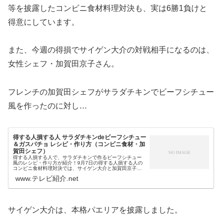
等を披露したコンビニ食材料理対決も、実は6勝1負けと
得意にしています。
また、今週の得損でサイゲン大介の対戦相手になるのは、
女性シェフ・加賀田京子さん。
フレンチの加賀田シェフがサラダチキンでビーフシチュー
風を作ったのに対し…
得する人損する人 サラダチキンdeビーフシチュー
＆ガスパチョ レシピ・作り方（コンビニ食材・加
賀田シェフ）
得する人損する人で、サラダチキンで作るビーフシチュー
風のレシピ・作り方が紹介！9月7日の得する人損する人の
コンビニ食材料理対決では、サイゲン大介と加賀田京子シ
ェフが対戦しましたが…あおい食堂の加賀田シェフが披露
www.テレビ紹介.net
したのは、高級ビーフシチューを...
サイゲン大介は、本格パエリアを披露しました。