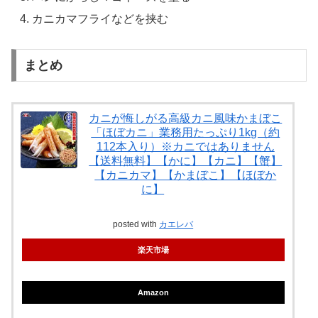
カニカマフライなどを挟む
まとめ
カニが悔しがる高級カニ風味かまぼこ
「ほぼカニ」業務用たっぷり1kg（約
112本入り）※カニではありません
【送料無料】【かに】【カニ】【蟹】
【カニカマ】【かまぼこ】【ほぼか
に】
posted with
カエレバ
楽天市場
Amazon