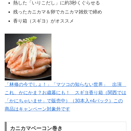
熱した「いりこだし」に約3秒くぐらせる
残ったカニカマ＆卵でカニカマ雑炊で締め
香り箱（スギヨ）がオススメ
「林修の今でしょ！」「マツコの知らない世界」 出演
これ、かにかま？お歳暮にも！ スギヨ香り箱（関西では
「かにちゃいませ」で販売中）（30本入×4パック）この
商品はキャンペーン対象外です
カニカマベーコン巻き