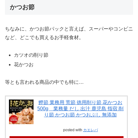
かつお節
ちなみに、かつお節パックと言えば、スーパーやコンビニ
など、どこでも買えるお手軽食材。
カツオの削り節
花かつお
等とも言われる商品の中でも特に…
鰹節 業務用 荒節 徳用削り節 花かつお
500g 業務量 だし 出汁 鹿児島 指宿 削
り節 かつお節 かつおぶし 無添加
posted with
カエレバ