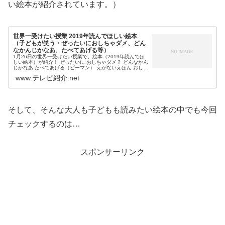
い絵本が紹介されています。）
世界一受けたい授業 2019年読んでほしい絵本
（子どもが笑う・ぜったいにおしちゃダメ、どん
なかんじかなあ、たべてあげる等）
1月26日の世界一受けたい授業で、絵本（2019年読んでほ
しい絵本）が紹介！ ぜったいに おしちゃダメ？ どんなかん
じかなあ たべてあげる（ピーマン） えがないえほん おしっ
こちょっぴりもれたろう等、日テレのアナウンサーで絵本
www.テレビ紹介.net
専門士の杉上佐...
そして、そんな大人も子どもも読みたい絵本の中でも今回
チェックするのは…
スポンサーリンク