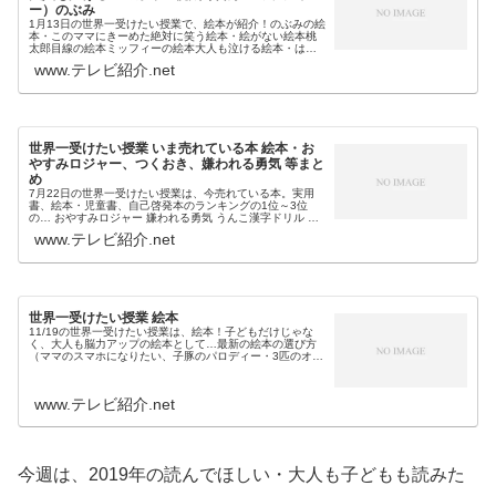
ー）のぶみ
1月13日の世界一受けたい授業で、絵本が紹介！のぶみの絵
本・このママにきーめた絶対に笑う絵本・絵がない絵本桃
太郎目線の絵本ミッフィーの絵本大人も泣ける絵本・はな
になりたいといった絵本・児童書をミッフィー＆のぶみ先
www.テレビ紹介.net
生が紹介しました。そこで今回...
世界一受けたい授業 いま売れている本 絵本・お
やすみロジャー、つくおき、嫌われる勇気 等まと
め
7月22日の世界一受けたい授業は、今売れている本。実用
書、絵本・児童書、自己啓発本のランキングの1位～3位
の… おやすみロジャー 嫌われる勇気 うんこ漢字ドリル ベ
ターっと開脚 つくおき 週末まとめて作りおきレシピ 筋膜リ
www.テレビ紹介.net
リースといった本、...
世界一受けたい授業 絵本
11/19の世界一受けたい授業は、絵本！子どもだけじゃな
く、大人も脳力アップの絵本として…最新の絵本の選び方
（ママのスマホになりたい、子豚のパロディー・3匹のオオ
カミ、人体の飛び出す絵本・アライブ、エルフィー・ずっ
とだいすきだよ）や読み方（...
www.テレビ紹介.net
今週は、2019年の読んでほしい・大人も子どもも読みた