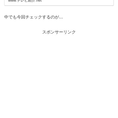
www.テレビ紹介.net
リースといった本、...
中でも今回チェックするのが…
スポンサーリンク