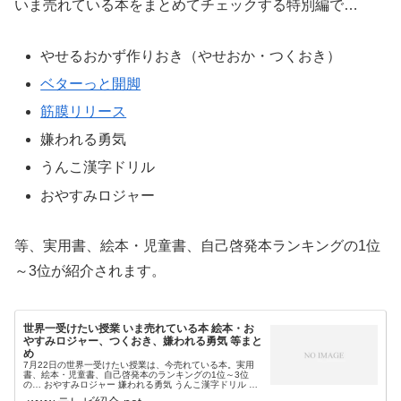
いま売れている本をまとめてチェックする特別編で…
やせるおかず作りおき（やせおか・つくおき）
ベターっと開脚
筋膜リリース
嫌われる勇気
うんこ漢字ドリル
おやすみロジャー
等、実用書、絵本・児童書、自己啓発本ランキングの1位
～3位が紹介されます。
世界一受けたい授業 いま売れている本 絵本・お
やすみロジャー、つくおき、嫌われる勇気 等まと
め
7月22日の世界一受けたい授業は、今売れている本。実用
書、絵本・児童書、自己啓発本のランキングの1位～3位
の… おやすみロジャー 嫌われる勇気 うんこ漢字ドリル ベ
ターっと開脚 つくおき 週末まとめて作りおきレシピ 筋膜リ