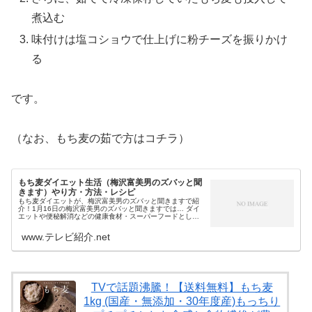
煮込む
味付けは塩コショウで仕上げに粉チーズを振りかけ
る
です。
（なお、もち麦の茹で方はコチラ）
もち麦ダイエット生活（梅沢富美男のズバッと聞
きます）やり方・方法・レシピ
もち麦ダイエットが、梅沢富美男のズバッと聞きますで紹
介！1月16日の梅沢富美男のズバッと聞きますでは… ダイ
エットや便秘解消などの健康食材・スーパーフードとして
話題 レジピ本も多く、コンビニおにぎりも大ヒットの「も
ち麦」を検証するため、倉田...
www.テレビ紹介.net
TVで話題沸騰！【送料無料】もち麦
1kg (国産・無添加・30年度産)もっちり