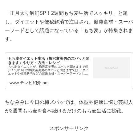
「正月太り解消SP！2週間もち麦生活でスッキリ」と題
し、ダイエットや便秘解消で注目され、健康食材・スーパ
ーフードとして話題になっている「もち麦」が特集されま
す。
もち麦ダイエット生活（梅沢富美男のズバッと聞
きます）やり方・方法・レシピ
もち麦ダイエットが、梅沢富美男のズバッと聞きますで紹
介！1月16日の梅沢富美男のズバッと聞きますでは… ダイ
エットや便秘解消などの健康食材・スーパーフードとして
話題 レジピ本も多く、コンビニおにぎりも大ヒットの「も
ち麦」を検証するため、倉田...
www.テレビ紹介.net
ちなみみに今日の梅ズバッでは、体型や健康に悩む芸能人
が2週間もち麦を食べ続けるだけのもち麦生活に挑戦。
スポンサーリンク