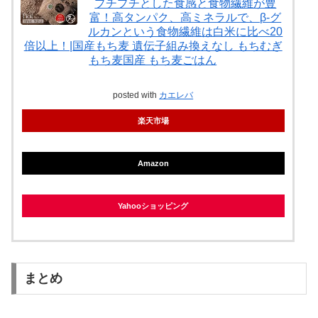
プチプチとした食感と食物繊維が豊
富！高タンパク、高ミネラルで、β-グ
ルカンという食物繊維は白米に比べ20
倍以上！|国産もち麦 遺伝子組み換えなし もちむぎ
もち麦国産 もち麦ごはん
posted with
カエレバ
楽天市場
Amazon
Yahooショッピング
まとめ